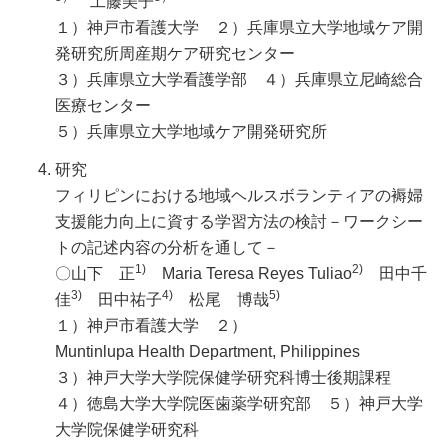
工藤美子
１）神戸市看護大学 ２）兵庫県立大学地域ケア開
発研究所周産期ケア研究センター
３）兵庫県立大学看護学部 ４）兵庫県立尼崎総合
医療センター
５）兵庫県立大学地域ケア開発研究所
研究
フィリピンにおける地域ヘルスボランティアの褥婦
支援能力向上に資する学習方法の検討－ワークシー
トの記述内容の分析を通して－
1)
2)
〇山下 正
Maria Teresa Reyes Tuliao
田中千
3)
4)
5)
佳
田中祐子
松尾 博哉
１）神戸市看護大学 ２）
Muntinlupa Health Department, Philippines
３）神戸大学大学院保健学研究科博士後期課程
４）徳島大学大学院医歯薬学研究部 ５）神戸大学
大学院保健学研究科