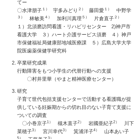
てー
１）
２）
１）
〇水津朋子
宇多みどり
藤田愛
中野学
３）
４）
５）
２）
林敏美
加利川真理
片倉直子
１）北須磨訪問看護・リハビリセンター 2)神戸市
看護大学 ３）ハート介護サービス須磨 ４）神戸
市保健福祉局健康部地域医療課 ５）広島大学大学
院医歯薬保健学研究科
卒業研究成果
行動障害をもつ小学生の代替行動への支援
〇村井里華（やまと精神医療センター）
研究
子育て世代包括支援センターで活動する看護職が提
供している妊娠期からの切れ目のない子育て支援に
ついての調査
1）
2）
2）
〇小巻京子
槻木直子
岩國亜紀子
川下
3）
3）
4）
菜穂子
宮川幸代
箕浦洋子
山本あい子
5）
3）