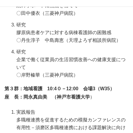
続のサポートに焦点を当ててー
〇田中優衣（三菱神戸病院）
研究
膠原病患者ケアに対する病棟看護師の困難感
〇丹生淳子 中島壽恵（天理よろず相談所病院）
研究
企業で働く従業員の生活習慣改善への健康支援につ
いて
〇岸野榛華（三菱神戸病院）
第３群：地域看護 10:4０－12:00 会場3（W35）
座 長：岡永真由美 （神戸市看護大学
）
実践報告
多職種連携を促進するための模擬カンファレンスの
有用性－須磨区多職種連携における課題解決に向け